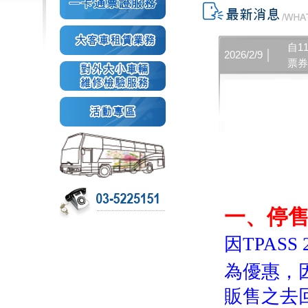
自1
2026/2/9 │
票
一、停售9
因TPAS
為優惠，
販售之去