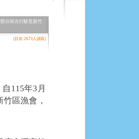
起，部分班次行駛至新竹
(目前:2673人讀取)
，自
115
年
3
月
新竹區漁會，