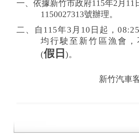
一、依據新竹市政府
115
年
2
月
11
1150027313
號辦理。
二、自
115
年
3
月
10
日起，
08:2
均行駛至新竹區漁會，
假日
(
)
。
新竹汽車客