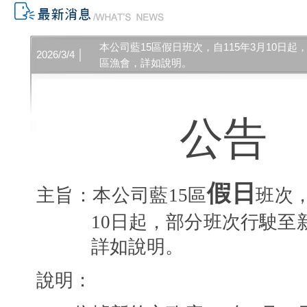
本公司藍15區假日班次，自115年3月10日
2026/3/4 │
區漁會，詳如說明。
公告
假日
主旨：本公司藍
15
區
班次
10
日起，部分班次行駛至
詳如說明。
說明：