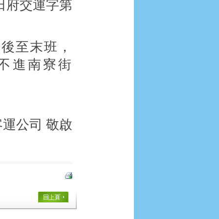
日府交運字第
5
後至末班，
不進南寮街
運公司 敬啟