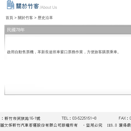
首頁
>
關於竹客
>
歷史沿革
民國78年
啟用自動售票機，革新長途班車窗口票務作業，方便旅客購票乘車。