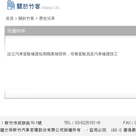
首頁
>
關於竹客
>
歷史沿革
民國60年
設立汽車駕駛修護短期職業補習班，培養駕駛員及汽車修護技工