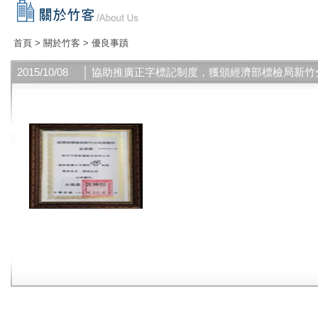
首頁
>
關於竹客
>
優良事蹟
2015/10/08
│ 協助推廣正字標記制度，獲頒經濟部標檢局新竹