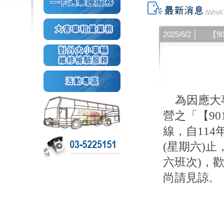
2025/6/2 │
【9
為因應大
營之「【90
線，自114年
(星期六)
止
六班次)，
尚
請見諒
。