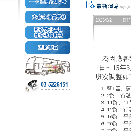
2026/6/2 │
新
為因應各
1日~115
班次調整如
藍1區、
2路：行
11路、1
12路：
16路：平
20路：
27路：平