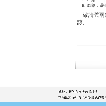
31路：暑
敬請
舊雨
諒
。